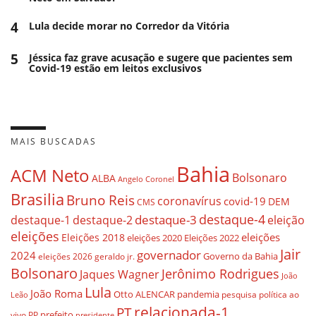
4
Lula decide morar no Corredor da Vitória
5
Jéssica faz grave acusação e sugere que pacientes sem
Covid-19 estão em leitos exclusivos
MAIS BUSCADAS
Bahia
ACM Neto
Bolsonaro
ALBA
Angelo Coronel
Brasilia
Bruno Reis
coronavírus
covid-19
DEM
CMS
destaque-4
destaque-3
destaque-1
destaque-2
eleição
eleições
eleições
Eleições 2018
eleições 2020
Eleições 2022
Jair
governador
2024
Governo da Bahia
geraldo jr.
eleições 2026
Bolsonaro
Jerônimo Rodrigues
Jaques Wagner
João
Lula
João Roma
Otto ALENCAR
pandemia
pesquisa
política ao
Leão
relacionada-1
PT
prefeito
vivo
PP
presidente