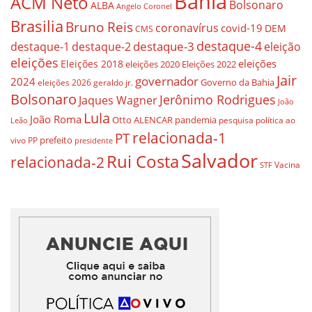
Bahia
ACM Neto
Bolsonaro
ALBA
Angelo Coronel
Brasilia
Bruno Reis
coronavírus
covid-19
DEM
CMS
destaque-4
destaque-3
eleição
destaque-1
destaque-2
eleições
eleições
Eleições 2018
eleições 2020
Eleições 2022
Jair
governador
2024
Governo da Bahia
geraldo jr.
eleições 2026
Bolsonaro
Jerônimo Rodrigues
Jaques Wagner
João
Lula
João Roma
Otto ALENCAR
pandemia
pesquisa
política ao
Leão
relacionada-1
PT
prefeito
vivo
PP
presidente
Salvador
Rui Costa
relacionada-2
Vacina
STF