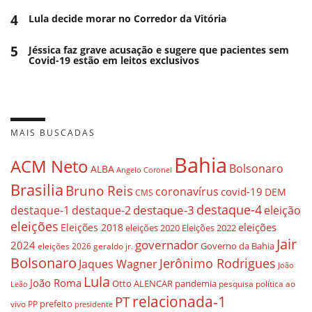
4
Lula decide morar no Corredor da Vitória
5
Jéssica faz grave acusação e sugere que pacientes sem
Covid-19 estão em leitos exclusivos
MAIS BUSCADAS
Bahia
ACM Neto
Bolsonaro
ALBA
Angelo Coronel
Brasilia
Bruno Reis
coronavírus
covid-19
DEM
CMS
destaque-4
destaque-3
destaque-1
destaque-2
eleição
eleições
eleições
Eleições 2018
eleições 2020
Eleições 2022
Jair
governador
2024
Governo da Bahia
geraldo jr.
eleições 2026
Bolsonaro
Jerônimo Rodrigues
Jaques Wagner
João
Lula
João Roma
Otto ALENCAR
pandemia
pesquisa
política ao
Leão
relacionada-1
PT
prefeito
vivo
PP
presidente