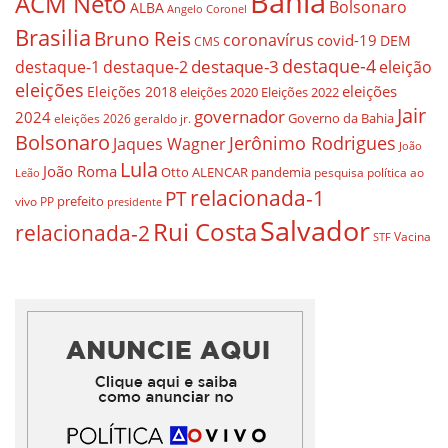
Bahia
ACM Neto
Bolsonaro
ALBA
Angelo Coronel
Brasilia
Bruno Reis
coronavírus
covid-19
DEM
CMS
destaque-4
destaque-3
eleição
destaque-1
destaque-2
eleições
eleições
Eleições 2018
eleições 2020
Eleições 2022
Jair
governador
2024
Governo da Bahia
geraldo jr.
eleições 2026
Bolsonaro
Jerônimo Rodrigues
Jaques Wagner
João
Lula
João Roma
Otto ALENCAR
pandemia
pesquisa
política ao
Leão
relacionada-1
PT
prefeito
vivo
PP
presidente
Salvador
Rui Costa
relacionada-2
Vacina
STF