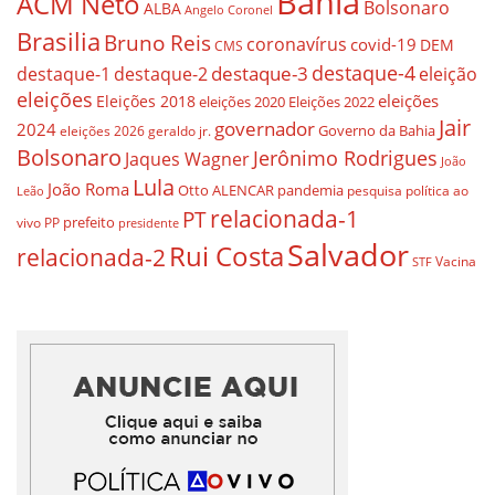
Bahia
ACM Neto
Bolsonaro
ALBA
Angelo Coronel
Brasilia
Bruno Reis
coronavírus
covid-19
DEM
CMS
destaque-4
destaque-3
destaque-1
destaque-2
eleição
eleições
eleições
Eleições 2018
eleições 2020
Eleições 2022
Jair
governador
2024
Governo da Bahia
geraldo jr.
eleições 2026
Bolsonaro
Jerônimo Rodrigues
Jaques Wagner
João
Lula
João Roma
Otto ALENCAR
pandemia
pesquisa
política ao
Leão
relacionada-1
PT
prefeito
vivo
PP
presidente
Salvador
Rui Costa
relacionada-2
Vacina
STF