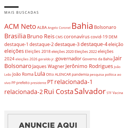
MAIS BUSCADAS
Bahia
ACM Neto
Bolsonaro
ALBA
Angelo Coronel
Brasilia
Bruno Reis
coronavírus
covid-19
DEM
CMS
destaque-4
destaque-3
eleição
destaque-1
destaque-2
eleições
eleições
Eleições 2018
eleições 2020
Eleições 2022
Jair
governador
2024
Governo da Bahia
geraldo jr.
eleições 2026
Bolsonaro
Jerônimo Rodrigues
Jaques Wagner
João
Lula
João Roma
Otto ALENCAR
pandemia
pesquisa
política ao
Leão
relacionada-1
PT
prefeito
vivo
PP
presidente
Salvador
Rui Costa
relacionada-2
Vacina
STF