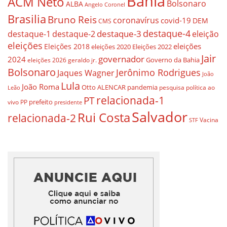
Bahia
ACM Neto
Bolsonaro
ALBA
Angelo Coronel
Brasilia
Bruno Reis
coronavírus
covid-19
DEM
CMS
destaque-4
destaque-3
destaque-1
destaque-2
eleição
eleições
eleições
Eleições 2018
eleições 2020
Eleições 2022
Jair
governador
2024
Governo da Bahia
geraldo jr.
eleições 2026
Bolsonaro
Jerônimo Rodrigues
Jaques Wagner
João
Lula
João Roma
Otto ALENCAR
pandemia
pesquisa
política ao
Leão
relacionada-1
PT
prefeito
vivo
PP
presidente
Salvador
Rui Costa
relacionada-2
Vacina
STF