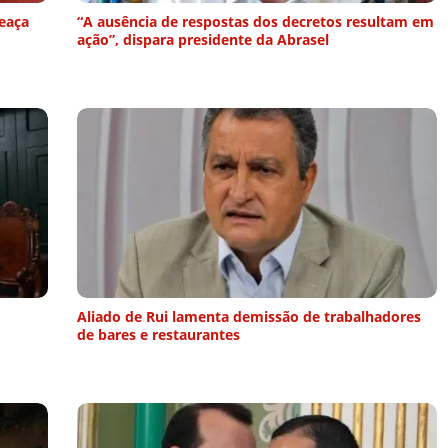
eaça
“A ausência de respostas dos decretos resultam em
ação”, dispara presidente da Abrasel
Aliado de Rui lamenta demissão de trabalhadores
de bares e restaurantes