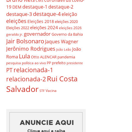
covid-
CMS
destaque-1
destaque-2
19
DEM
destaque-4
destaque-3
eleição
eleições
Eleições 2018
eleições 2020
eleições 2024
Eleições 2022
eleições 2026
governador
Governo da Bahia
geraldo jr.
Jair Bolsonaro
Jaques Wagner
Jerônimo Rodrigues
João
João Leão
Lula
Roma
Otto ALENCAR
pandemia
prefeito
pesquisa
política ao vivo
PP
presidente
relacionada-1
PT
Rui Costa
relacionada-2
Salvador
Vacina
STF