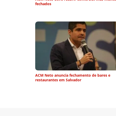
fechados
ACM Neto anuncia fechamento de bares e
restaurantes em Salvador