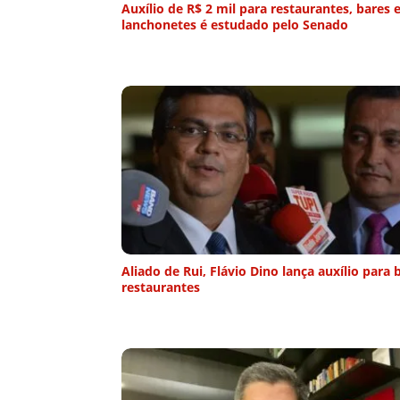
Auxílio de R$ 2 mil para restaurantes, bares 
lanchonetes é estudado pelo Senado
Aliado de Rui, Flávio Dino lança auxílio para 
restaurantes