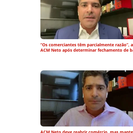
“Os comerciantes têm parcialmente razão”, 
ACM Neto após determinar fechamento de b
ACM Neto deve reabrir comércio, mas mante