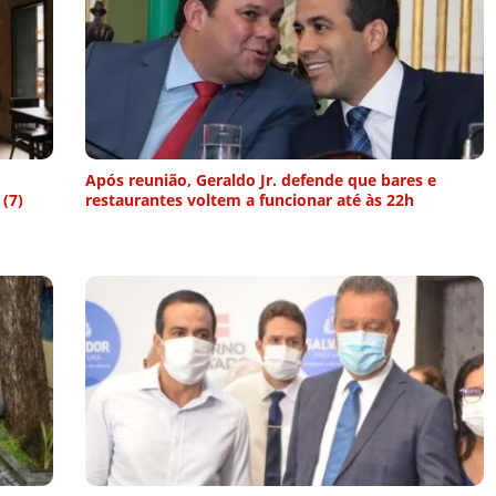
Após reunião, Geraldo Jr. defende que bares e
(7)
restaurantes voltem a funcionar até às 22h