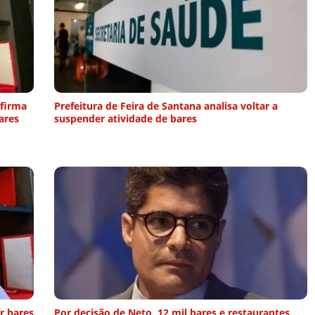
afirma
Prefeitura de Feira de Santana analisa voltar a
ares
suspender atividade de bares
r bares
Por decisão de Neto, 12 mil bares e restaurantes