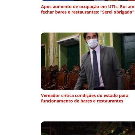
Após aumento de ocupação em UTIs, Rui am
fechar bares e restaurantes: “Serei obrigado”
Vereador critica condições do estado para
funcionamento de bares e restaurantes