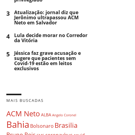
3
Atualização: jornal diz que
Jerônimo ultrapassou ACM
Neto em Salvador
4
Lula decide morar no Corredor
da Vitória
5
Jéssica faz grave acusação e
sugere que pacientes sem
Covid-19 estão em leitos
exclusivos
MAIS BUSCADAS
ACM Neto
ALBA
Angelo Coronel
Bahia
Brasilia
Bolsonaro
Bruno Reis
coronavírus