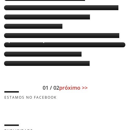
Bebeto é prioridade máxima no PSB baiano
O retorno de Bebeto, por Lídice
Os planos de Bebeto
Bebeto Galvão nomeado no gabinete de Rui
Bebeto Galvão: “Ninguém vem pra um
partido como pré-candidato”
PSB tenta convencer Bebeto
Bebeto permanece em Brasília?
01 / 02
próximo >>
ESTAMOS NO FACEBOOK