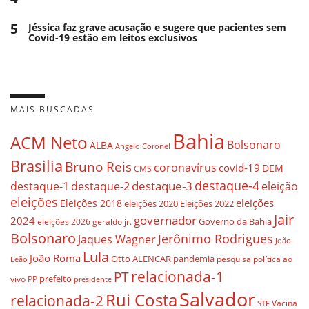
5
Jéssica faz grave acusação e sugere que pacientes sem
Covid-19 estão em leitos exclusivos
MAIS BUSCADAS
Bahia
ACM Neto
Bolsonaro
ALBA
Angelo Coronel
Brasilia
Bruno Reis
coronavírus
covid-19
DEM
CMS
destaque-4
destaque-3
destaque-1
destaque-2
eleição
eleições
eleições
Eleições 2018
eleições 2020
Eleições 2022
Jair
governador
2024
Governo da Bahia
geraldo jr.
eleições 2026
Bolsonaro
Jerônimo Rodrigues
Jaques Wagner
João
Lula
João Roma
Otto ALENCAR
pandemia
pesquisa
política ao
Leão
relacionada-1
PT
prefeito
vivo
PP
presidente
Salvador
Rui Costa
relacionada-2
Vacina
STF