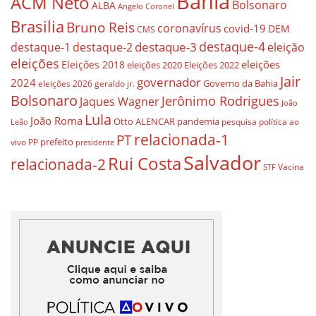
Bahia
ACM Neto
Bolsonaro
ALBA
Angelo Coronel
Brasilia
Bruno Reis
coronavírus
covid-19
DEM
CMS
destaque-4
destaque-3
destaque-1
destaque-2
eleição
eleições
eleições
Eleições 2018
eleições 2020
Eleições 2022
Jair
governador
2024
Governo da Bahia
geraldo jr.
eleições 2026
Bolsonaro
Jerônimo Rodrigues
Jaques Wagner
João
Lula
João Roma
Otto ALENCAR
pandemia
pesquisa
política ao
Leão
relacionada-1
PT
prefeito
vivo
PP
presidente
Salvador
Rui Costa
relacionada-2
Vacina
STF