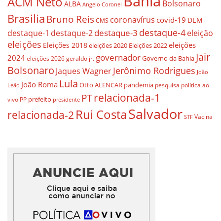
Bahia
ACM Neto
Bolsonaro
ALBA
Angelo Coronel
Brasilia
Bruno Reis
coronavírus
covid-19
DEM
CMS
destaque-4
destaque-3
destaque-1
destaque-2
eleição
eleições
eleições
Eleições 2018
eleições 2020
Eleições 2022
Jair
governador
2024
Governo da Bahia
geraldo jr.
eleições 2026
Bolsonaro
Jerônimo Rodrigues
Jaques Wagner
João
Lula
João Roma
Otto ALENCAR
pandemia
pesquisa
política ao
Leão
relacionada-1
PT
prefeito
vivo
PP
presidente
Salvador
Rui Costa
relacionada-2
Vacina
STF