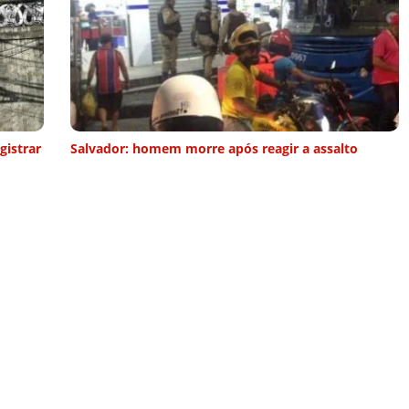
gistrar
Salvador: homem morre após reagir a assalto