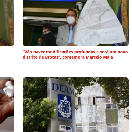
“Vão haver modificações profundas e será um novo
distrito de Brotas”, comemora Marcelo Maia