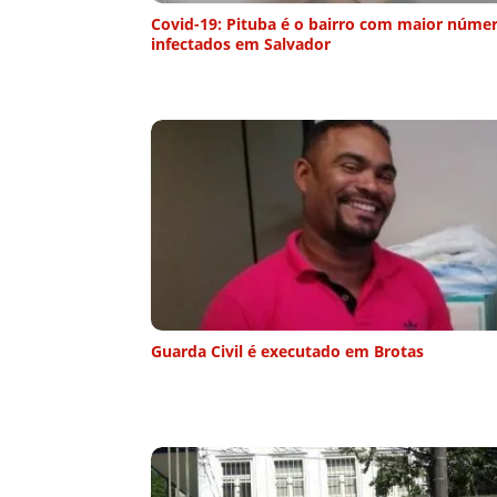
Covid-19: Pituba é o bairro com maior núme
infectados em Salvador
Guarda Civil é executado em Brotas