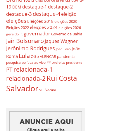
covid-
CMS
destaque-1
destaque-2
19
DEM
destaque-4
destaque-3
eleição
eleições
Eleições 2018
eleições 2020
eleições 2024
Eleições 2022
eleições 2026
governador
Governo da Bahia
geraldo jr.
Jair Bolsonaro
Jaques Wagner
Jerônimo Rodrigues
João
João Leão
Lula
Roma
Otto ALENCAR
pandemia
prefeito
pesquisa
política ao vivo
PP
presidente
relacionada-1
PT
Rui Costa
relacionada-2
Salvador
Vacina
STF