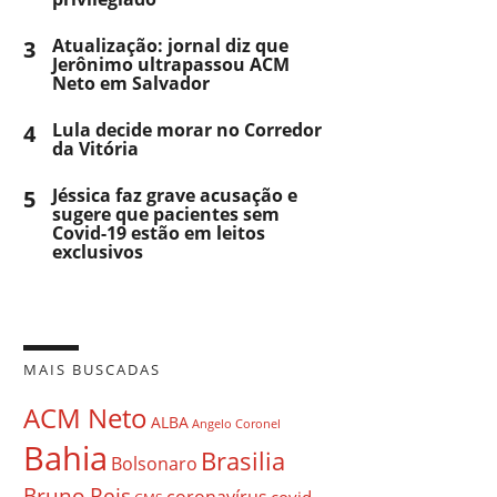
3
Atualização: jornal diz que
Jerônimo ultrapassou ACM
Neto em Salvador
4
Lula decide morar no Corredor
da Vitória
5
Jéssica faz grave acusação e
sugere que pacientes sem
Covid-19 estão em leitos
exclusivos
MAIS BUSCADAS
ACM Neto
ALBA
Angelo Coronel
Bahia
Brasilia
Bolsonaro
Bruno Reis
coronavírus