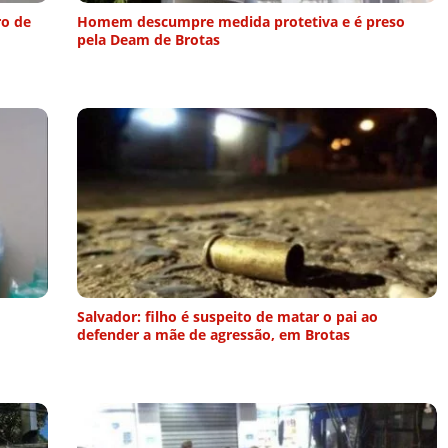
ro de
Homem descumpre medida protetiva e é preso
pela Deam de Brotas
Salvador: filho é suspeito de matar o pai ao
defender a mãe de agressão, em Brotas