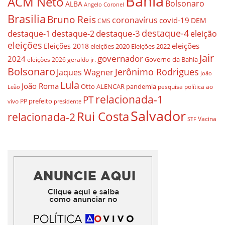
Bahia
ACM Neto
Bolsonaro
ALBA
Angelo Coronel
Brasilia
Bruno Reis
coronavírus
covid-19
DEM
CMS
destaque-4
destaque-3
eleição
destaque-1
destaque-2
eleições
eleições
Eleições 2018
eleições 2020
Eleições 2022
Jair
governador
2024
Governo da Bahia
geraldo jr.
eleições 2026
Bolsonaro
Jerônimo Rodrigues
Jaques Wagner
João
Lula
João Roma
Otto ALENCAR
pandemia
pesquisa
política ao
Leão
relacionada-1
PT
prefeito
vivo
PP
presidente
Salvador
Rui Costa
relacionada-2
Vacina
STF