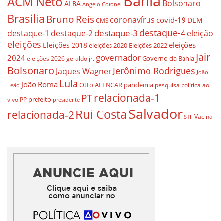
Bahia
ACM Neto
Bolsonaro
ALBA
Angelo Coronel
Brasilia
Bruno Reis
coronavírus
covid-19
DEM
CMS
destaque-4
destaque-3
destaque-1
destaque-2
eleição
eleições
eleições
Eleições 2018
eleições 2020
Eleições 2022
Jair
governador
2024
Governo da Bahia
geraldo jr.
eleições 2026
Bolsonaro
Jerônimo Rodrigues
Jaques Wagner
João
Lula
João Roma
Otto ALENCAR
pandemia
pesquisa
política ao
Leão
relacionada-1
PT
prefeito
vivo
PP
presidente
Salvador
Rui Costa
relacionada-2
Vacina
STF