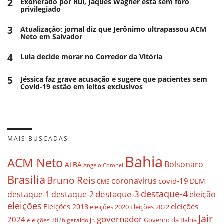
2
Exonerado por Rui, Jaques Wagner está sem foro
privilegiado
3
Atualização: jornal diz que Jerônimo ultrapassou ACM
Neto em Salvador
4
Lula decide morar no Corredor da Vitória
5
Jéssica faz grave acusação e sugere que pacientes sem
Covid-19 estão em leitos exclusivos
MAIS BUSCADAS
Bahia
ACM Neto
Bolsonaro
ALBA
Angelo Coronel
Brasilia
Bruno Reis
coronavírus
covid-19
DEM
CMS
destaque-4
destaque-3
eleição
destaque-1
destaque-2
eleições
eleições
Eleições 2018
eleições 2020
Eleições 2022
Jair
governador
2024
Governo da Bahia
geraldo jr.
eleições 2026