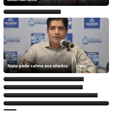
Sem acordo com o MBL
Neto pede calma aos aliados
“Por enquanto, o líder é Carballal”
Carballal nega ida para a Limpurb
Carballal cotado para assumir a Limpurb
Carballal afirma que ainda é precoce discutir
presidência