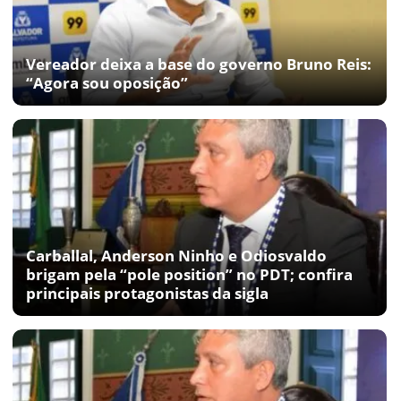
Vereador deixa a base do governo Bruno Reis:
“Agora sou oposição”
Carballal, Anderson Ninho e Odiosvaldo
brigam pela “pole position” no PDT; confira
principais protagonistas da sigla