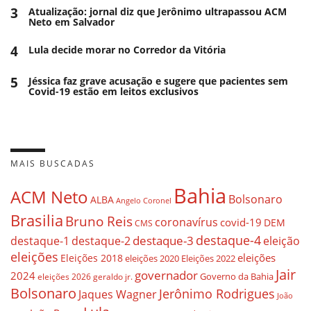
3
Atualização: jornal diz que Jerônimo ultrapassou ACM
Neto em Salvador
4
Lula decide morar no Corredor da Vitória
5
Jéssica faz grave acusação e sugere que pacientes sem
Covid-19 estão em leitos exclusivos
MAIS BUSCADAS
Bahia
ACM Neto
Bolsonaro
ALBA
Angelo Coronel
Brasilia
Bruno Reis
coronavírus
covid-19
DEM
CMS
destaque-4
destaque-3
eleição
destaque-1
destaque-2
eleições
eleições
Eleições 2018
eleições 2020
Eleições 2022
Jair
governador
2024
Governo da Bahia
geraldo jr.
eleições 2026
Bolsonaro
Jerônimo Rodrigues
Jaques Wagner
João