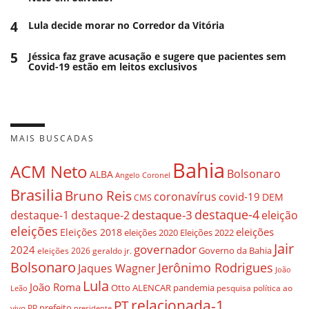
4
Lula decide morar no Corredor da Vitória
5
Jéssica faz grave acusação e sugere que pacientes sem
Covid-19 estão em leitos exclusivos
MAIS BUSCADAS
Bahia
ACM Neto
Bolsonaro
ALBA
Angelo Coronel
Brasilia
Bruno Reis
coronavírus
covid-19
DEM
CMS
destaque-4
destaque-3
eleição
destaque-1
destaque-2
eleições
eleições
Eleições 2018
eleições 2020
Eleições 2022
Jair
governador
2024
Governo da Bahia
geraldo jr.
eleições 2026
Bolsonaro
Jerônimo Rodrigues
Jaques Wagner
João
Lula
João Roma
Otto ALENCAR
pandemia
pesquisa
política ao
Leão
relacionada-1
PT
prefeito
vivo
PP
presidente