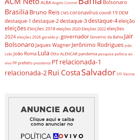
Bahia
ACM Neto
Bolsonaro
ALBA
Angelo Coronel
Brasilia
Bruno Reis
coronavírus
covid-19
DEM
CMS
destaque-4
destaque-3
destaque-1
destaque-2
eleição
eleições
eleições
Eleições 2018
eleições 2020
Eleições 2022
Jair
governador
2024
Governo da Bahia
geraldo jr.
eleições 2026
Bolsonaro
Jerônimo Rodrigues
Jaques Wagner
João
Lula
João Roma
Otto ALENCAR
pandemia
pesquisa
política ao
Leão
relacionada-1
PT
prefeito
vivo
PP
presidente
Salvador
Rui Costa
relacionada-2
Vacina
STF