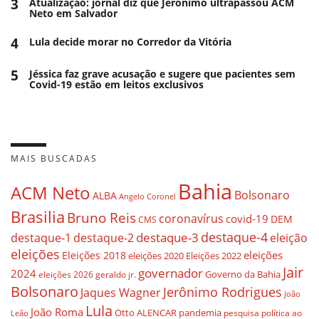
3
Atualização: jornal diz que Jerônimo ultrapassou ACM
Neto em Salvador
4
Lula decide morar no Corredor da Vitória
5
Jéssica faz grave acusação e sugere que pacientes sem
Covid-19 estão em leitos exclusivos
MAIS BUSCADAS
Bahia
ACM Neto
Bolsonaro
ALBA
Angelo Coronel
Brasilia
Bruno Reis
coronavírus
covid-19
DEM
CMS
destaque-4
destaque-3
eleição
destaque-1
destaque-2
eleições
eleições
Eleições 2018
eleições 2020
Eleições 2022
Jair
governador
2024
Governo da Bahia
geraldo jr.
eleições 2026
Bolsonaro
Jerônimo Rodrigues
Jaques Wagner
João
Lula
João Roma
Otto ALENCAR
pandemia
pesquisa
política ao
Leão