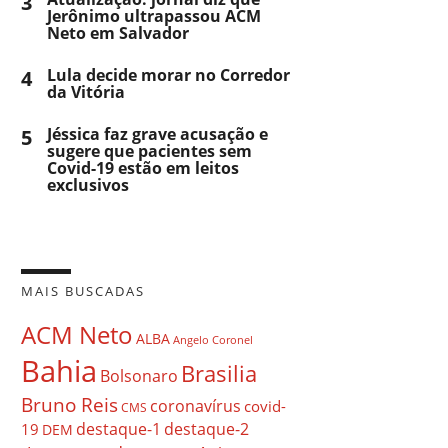
3
Jerônimo ultrapassou ACM
Neto em Salvador
4
Lula decide morar no Corredor
da Vitória
5
Jéssica faz grave acusação e
sugere que pacientes sem
Covid-19 estão em leitos
exclusivos
MAIS BUSCADAS
ACM Neto
ALBA
Angelo Coronel
Bahia
Brasilia
Bolsonaro
Bruno Reis
coronavírus
covid-
CMS
destaque-1
destaque-2
19
DEM