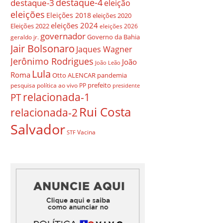
destaque-4
destaque-3
eleição
eleições
Eleições 2018
eleições 2020
eleições 2024
Eleições 2022
eleições 2026
governador
Governo da Bahia
geraldo jr.
Jair Bolsonaro
Jaques Wagner
Jerônimo Rodrigues
João
João Leão
Lula
Roma
Otto ALENCAR
pandemia
prefeito
pesquisa
política ao vivo
PP
presidente
relacionada-1
PT
Rui Costa
relacionada-2
Salvador
Vacina
STF