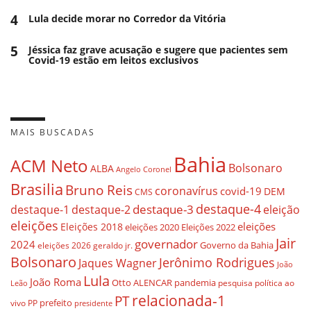
4
Lula decide morar no Corredor da Vitória
5
Jéssica faz grave acusação e sugere que pacientes sem
Covid-19 estão em leitos exclusivos
MAIS BUSCADAS
Bahia
ACM Neto
Bolsonaro
ALBA
Angelo Coronel
Brasilia
Bruno Reis
coronavírus
covid-19
DEM
CMS
destaque-4
destaque-3
eleição
destaque-1
destaque-2
eleições
eleições
Eleições 2018
eleições 2020
Eleições 2022
Jair
governador
2024
Governo da Bahia
geraldo jr.
eleições 2026
Bolsonaro
Jerônimo Rodrigues
Jaques Wagner
João
Lula
João Roma
Otto ALENCAR
pandemia
pesquisa
política ao
Leão
relacionada-1
PT
prefeito
vivo
PP
presidente