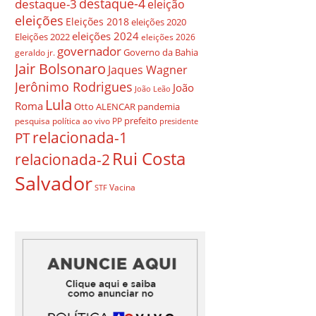
destaque-4
destaque-3
eleição
eleições
Eleições 2018
eleições 2020
eleições 2024
Eleições 2022
eleições 2026
governador
Governo da Bahia
geraldo jr.
Jair Bolsonaro
Jaques Wagner
Jerônimo Rodrigues
João
João Leão
Lula
Roma
Otto ALENCAR
pandemia
prefeito
pesquisa
política ao vivo
PP
presidente
relacionada-1
PT
Rui Costa
relacionada-2
Salvador
Vacina
STF