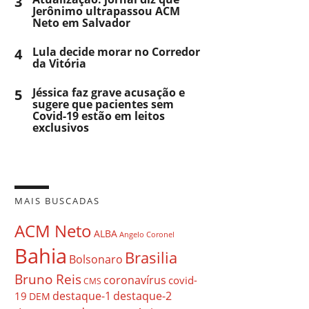
3
Jerônimo ultrapassou ACM
Neto em Salvador
4
Lula decide morar no Corredor
da Vitória
5
Jéssica faz grave acusação e
sugere que pacientes sem
Covid-19 estão em leitos
exclusivos
MAIS BUSCADAS
ACM Neto
ALBA
Angelo Coronel
Bahia
Brasilia
Bolsonaro
Bruno Reis
coronavírus
covid-
CMS
destaque-1
destaque-2
19
DEM