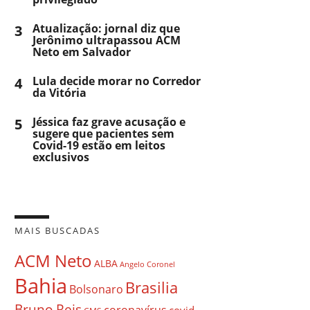
3
Atualização: jornal diz que
Jerônimo ultrapassou ACM
Neto em Salvador
4
Lula decide morar no Corredor
da Vitória
5
Jéssica faz grave acusação e
sugere que pacientes sem
Covid-19 estão em leitos
exclusivos
MAIS BUSCADAS
ACM Neto
ALBA
Angelo Coronel
Bahia
Brasilia
Bolsonaro
Bruno Reis
coronavírus