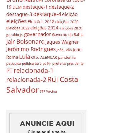
covid-
CMS
destaque-1
destaque-2
19
DEM
destaque-4
destaque-3
eleição
eleições
Eleições 2018
eleições 2020
eleições 2024
Eleições 2022
eleições 2026
governador
Governo da Bahia
geraldo jr.
Jair Bolsonaro
Jaques Wagner
Jerônimo Rodrigues
João
João Leão
Lula
Roma
Otto ALENCAR
pandemia
prefeito
pesquisa
política ao vivo
PP
presidente
relacionada-1
PT
Rui Costa
relacionada-2
Salvador
Vacina
STF