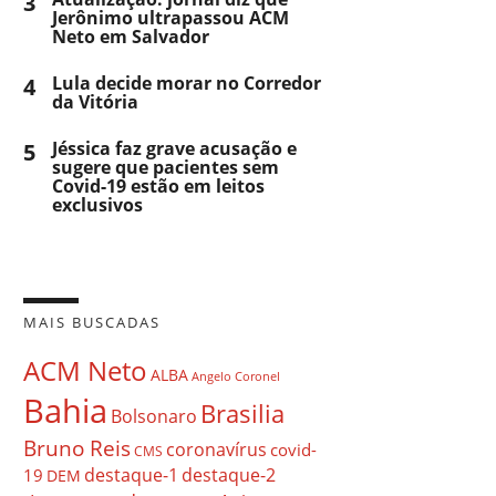
3
Jerônimo ultrapassou ACM
Neto em Salvador
4
Lula decide morar no Corredor
da Vitória
5
Jéssica faz grave acusação e
sugere que pacientes sem
Covid-19 estão em leitos
exclusivos
MAIS BUSCADAS
ACM Neto
ALBA
Angelo Coronel
Bahia
Brasilia
Bolsonaro
Bruno Reis
coronavírus
covid-
CMS
destaque-1
destaque-2
19
DEM