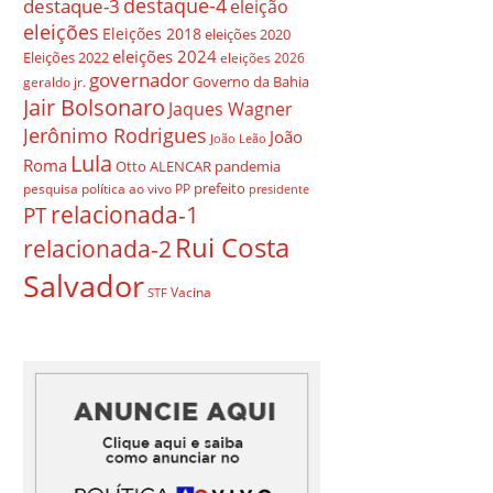
destaque-4
destaque-3
eleição
eleições
Eleições 2018
eleições 2020
eleições 2024
Eleições 2022
eleições 2026
governador
Governo da Bahia
geraldo jr.
Jair Bolsonaro
Jaques Wagner
Jerônimo Rodrigues
João
João Leão
Lula
Roma
Otto ALENCAR
pandemia
prefeito
pesquisa
política ao vivo
PP
presidente
relacionada-1
PT
Rui Costa
relacionada-2
Salvador
Vacina
STF