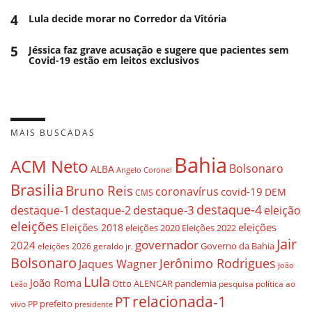
4
Lula decide morar no Corredor da Vitória
5
Jéssica faz grave acusação e sugere que pacientes sem
Covid-19 estão em leitos exclusivos
MAIS BUSCADAS
Bahia
ACM Neto
Bolsonaro
ALBA
Angelo Coronel
Brasilia
Bruno Reis
coronavírus
covid-19
DEM
CMS
destaque-4
destaque-3
destaque-1
destaque-2
eleição
eleições
eleições
Eleições 2018
eleições 2020
Eleições 2022
Jair
governador
2024
Governo da Bahia
geraldo jr.
eleições 2026
Bolsonaro
Jerônimo Rodrigues
Jaques Wagner
João
Lula
João Roma
Otto ALENCAR
pandemia
pesquisa
política ao
Leão
relacionada-1
PT
prefeito
vivo
PP
presidente