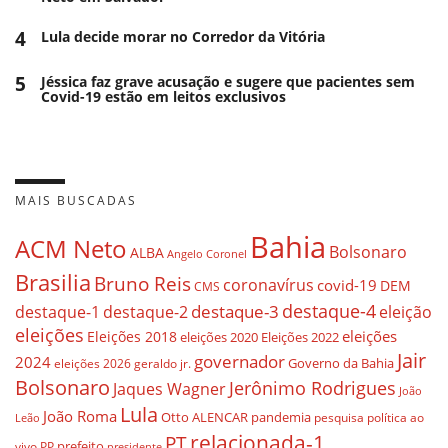
4
Lula decide morar no Corredor da Vitória
5
Jéssica faz grave acusação e sugere que pacientes sem
Covid-19 estão em leitos exclusivos
MAIS BUSCADAS
Bahia
ACM Neto
Bolsonaro
ALBA
Angelo Coronel
Brasilia
Bruno Reis
coronavírus
covid-19
DEM
CMS
destaque-4
destaque-3
destaque-1
destaque-2
eleição
eleições
eleições
Eleições 2018
eleições 2020
Eleições 2022
Jair
governador
2024
Governo da Bahia
geraldo jr.
eleições 2026
Bolsonaro
Jerônimo Rodrigues
Jaques Wagner
João
Lula
João Roma
Otto ALENCAR
pandemia
pesquisa
política ao
Leão
relacionada-1
PT
prefeito
vivo
PP
presidente