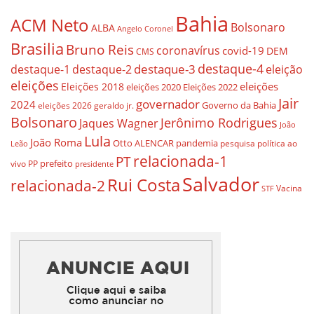
Bahia
ACM Neto
Bolsonaro
ALBA
Angelo Coronel
Brasilia
Bruno Reis
coronavírus
covid-19
DEM
CMS
destaque-4
destaque-3
destaque-1
destaque-2
eleição
eleições
eleições
Eleições 2018
eleições 2020
Eleições 2022
Jair
governador
2024
Governo da Bahia
geraldo jr.
eleições 2026
Bolsonaro
Jerônimo Rodrigues
Jaques Wagner
João
Lula
João Roma
Otto ALENCAR
pandemia
pesquisa
política ao
Leão
relacionada-1
PT
prefeito
vivo
PP
presidente
Salvador
Rui Costa
relacionada-2
Vacina
STF