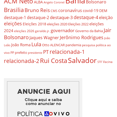
Bahia
ACM Neto
Bolsonaro
ALBA
Angelo Coronel
Brasilia
Bruno Reis
coronavírus
covid-19
DEM
CMS
destaque-4
destaque-3
destaque-1
destaque-2
eleição
eleições
eleições
Eleições 2018
eleições 2020
Eleições 2022
Jair
governador
2024
Governo da Bahia
geraldo jr.
eleições 2026
Bolsonaro
Jerônimo Rodrigues
Jaques Wagner
João
Lula
João Roma
Otto ALENCAR
pandemia
pesquisa
política ao
Leão
relacionada-1
PT
prefeito
vivo
PP
presidente
Salvador
Rui Costa
relacionada-2
Vacina
STF