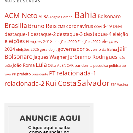
MAIS BUSCADAS
Bahia
ACM Neto
Bolsonaro
ALBA
Angelo Coronel
Brasilia
Bruno Reis
coronavírus
covid-19
DEM
CMS
destaque-4
destaque-3
destaque-1
destaque-2
eleição
eleições
eleições
Eleições 2018
eleições 2020
Eleições 2022
Jair
governador
2024
Governo da Bahia
geraldo jr.
eleições 2026
Bolsonaro
Jerônimo Rodrigues
Jaques Wagner
João
Lula
João Roma
Otto ALENCAR
pandemia
pesquisa
política ao
Leão
relacionada-1
PT
prefeito
vivo
PP
presidente
Salvador
Rui Costa
relacionada-2
Vacina
STF