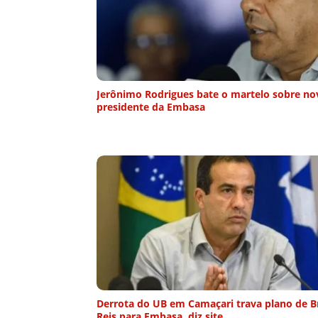
Jerônimo Rodrigues bate o martelo sobre no
presidente da Embasa
Derrota do UB em Camaçari trava plano de 
Reis para Embasa, diz site