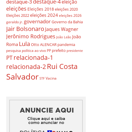
destaque-4
destaque-3
eleição
eleições
Eleições 2018
eleições 2020
eleições 2024
Eleições 2022
eleições 2026
governador
Governo da Bahia
geraldo jr.
Jair Bolsonaro
Jaques Wagner
Jerônimo Rodrigues
João
João Leão
Lula
Roma
Otto ALENCAR
pandemia
prefeito
pesquisa
política ao vivo
PP
presidente
relacionada-1
PT
Rui Costa
relacionada-2
Salvador
Vacina
STF