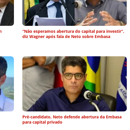
m
“Não esperamos abertura do capital para investir”,
diz Wagner após fala de Neto sobre Embasa
Pré-candidato, Neto defende abertura da Embasa
para capital privado