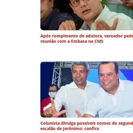
Após rompimento de adutora, vereador ped
reunião com a Embasa na CMS
Colunista divulga possíveis nomes do segun
escalão de Jerônimo; confira