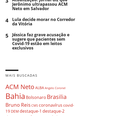
3
Jerônimo ultrapassou ACM
Neto em Salvador
4
Lula decide morar no Corredor
da Vitória
5
Jéssica faz grave acusação e
sugere que pacientes sem
Covid-19 estão em leitos
exclusivos
MAIS BUSCADAS
ACM Neto
ALBA
Angelo Coronel
Bahia
Brasilia
Bolsonaro
Bruno Reis
coronavírus
covid-
CMS
destaque-1
destaque-2
19
DEM