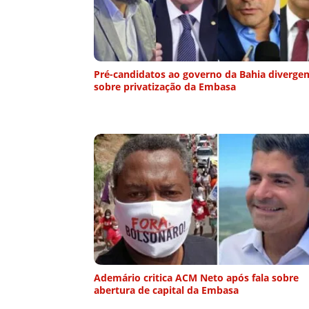
Pré-candidatos ao governo da Bahia diverge
sobre privatização da Embasa
Ademário critica ACM Neto após fala sobre
abertura de capital da Embasa