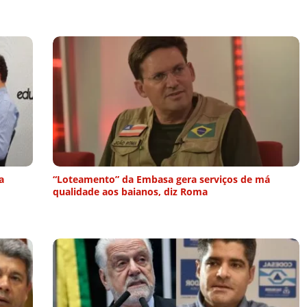
a
“Loteamento” da Embasa gera serviços de má
qualidade aos baianos, diz Roma