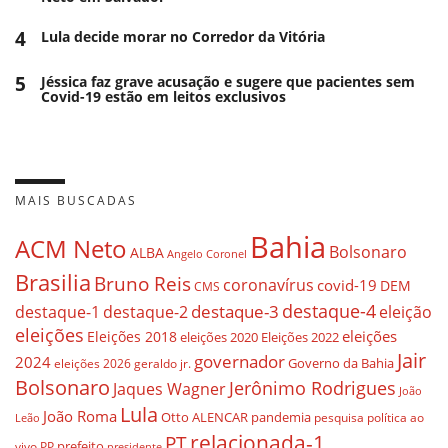
4
Lula decide morar no Corredor da Vitória
5
Jéssica faz grave acusação e sugere que pacientes sem
Covid-19 estão em leitos exclusivos
MAIS BUSCADAS
Bahia
ACM Neto
Bolsonaro
ALBA
Angelo Coronel
Brasilia
Bruno Reis
coronavírus
covid-19
DEM
CMS
destaque-4
destaque-3
eleição
destaque-1
destaque-2
eleições
eleições
Eleições 2018
eleições 2020
Eleições 2022
Jair
governador
2024
Governo da Bahia
geraldo jr.
eleições 2026
Bolsonaro
Jerônimo Rodrigues
Jaques Wagner
João
Lula
João Roma
Otto ALENCAR
pandemia
pesquisa
política ao
Leão
relacionada-1
PT
prefeito
vivo
PP
presidente