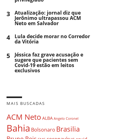
3
Atualização: jornal diz que
Jerônimo ultrapassou ACM
Neto em Salvador
4
Lula decide morar no Corredor
da Vitória
5
Jéssica faz grave acusação e
sugere que pacientes sem
Covid-19 estão em leitos
exclusivos
MAIS BUSCADAS
ACM Neto
ALBA
Angelo Coronel
Bahia
Brasilia
Bolsonaro
Bruno Reis
coronavírus