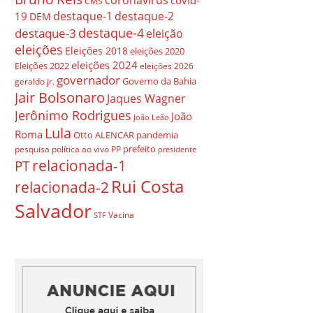
covid-
CMS
destaque-1
destaque-2
19
DEM
destaque-4
destaque-3
eleição
eleições
Eleições 2018
eleições 2020
eleições 2024
Eleições 2022
eleições 2026
governador
Governo da Bahia
geraldo jr.
Jair Bolsonaro
Jaques Wagner
Jerônimo Rodrigues
João
João Leão
Lula
Roma
Otto ALENCAR
pandemia
prefeito
pesquisa
política ao vivo
PP
presidente
relacionada-1
PT
Rui Costa
relacionada-2
Salvador
Vacina
STF