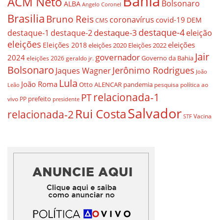
Bahia
ACM Neto
Bolsonaro
ALBA
Angelo Coronel
Brasilia
Bruno Reis
coronavírus
covid-19
DEM
CMS
destaque-4
destaque-3
eleição
destaque-1
destaque-2
eleições
eleições
Eleições 2018
eleições 2020
Eleições 2022
Jair
governador
2024
Governo da Bahia
geraldo jr.
eleições 2026
Bolsonaro
Jerônimo Rodrigues
Jaques Wagner
João
Lula
João Roma
Otto ALENCAR
pandemia
pesquisa
política ao
Leão
relacionada-1
PT
prefeito
vivo
PP
presidente
Salvador
Rui Costa
relacionada-2
Vacina
STF