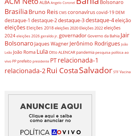
Bahia
ACM Neto
Bolsonaro
ALBA
Angelo Coronel
Brasilia
Bruno Reis
coronavírus
covid-19
DEM
CMS
destaque-4
destaque-3
destaque-1
destaque-2
eleição
eleições
eleições
Eleições 2018
eleições 2020
Eleições 2022
Jair
governador
2024
Governo da Bahia
geraldo jr.
eleições 2026
Bolsonaro
Jerônimo Rodrigues
Jaques Wagner
João
Lula
João Roma
Otto ALENCAR
pandemia
pesquisa
política ao
Leão
relacionada-1
PT
prefeito
vivo
PP
presidente
Salvador
Rui Costa
relacionada-2
Vacina
STF