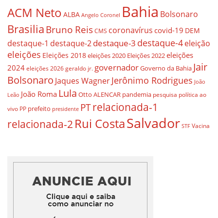
Bahia
ACM Neto
Bolsonaro
ALBA
Angelo Coronel
Brasilia
Bruno Reis
coronavírus
covid-19
DEM
CMS
destaque-4
destaque-3
destaque-1
destaque-2
eleição
eleições
eleições
Eleições 2018
eleições 2020
Eleições 2022
Jair
governador
2024
Governo da Bahia
geraldo jr.
eleições 2026
Bolsonaro
Jerônimo Rodrigues
Jaques Wagner
João
Lula
João Roma
Otto ALENCAR
pandemia
pesquisa
política ao
Leão
relacionada-1
PT
prefeito
vivo
PP
presidente
Salvador
Rui Costa
relacionada-2
Vacina
STF