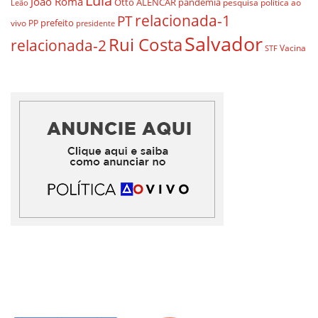
Lula
João Roma
Otto ALENCAR
pandemia
pesquisa
política ao
Leão
relacionada-1
PT
prefeito
vivo
PP
presidente
Salvador
Rui Costa
relacionada-2
Vacina
STF