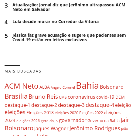
3
Atualização: jornal diz que Jerônimo ultrapassou ACM
Neto em Salvador
4
Lula decide morar no Corredor da Vitória
5
Jéssica faz grave acusação e sugere que pacientes sem
Covid-19 estão em leitos exclusivos
MAIS BUSCADAS
Bahia
ACM Neto
Bolsonaro
ALBA
Angelo Coronel
Brasilia
Bruno Reis
coronavírus
covid-19
DEM
CMS
destaque-4
destaque-3
destaque-1
destaque-2
eleição
eleições
eleições
Eleições 2018
eleições 2020
Eleições 2022
Jair
governador
2024
Governo da Bahia
geraldo jr.
eleições 2026
Bolsonaro
Jerônimo Rodrigues
Jaques Wagner
João