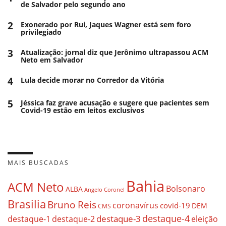
de Salvador pelo segundo ano
2
Exonerado por Rui, Jaques Wagner está sem foro
privilegiado
3
Atualização: jornal diz que Jerônimo ultrapassou ACM
Neto em Salvador
4
Lula decide morar no Corredor da Vitória
5
Jéssica faz grave acusação e sugere que pacientes sem
Covid-19 estão em leitos exclusivos
MAIS BUSCADAS
Bahia
ACM Neto
Bolsonaro
ALBA
Angelo Coronel
Brasilia
Bruno Reis
coronavírus
covid-19
DEM
CMS
destaque-4
destaque-3
eleição
destaque-1
destaque-2