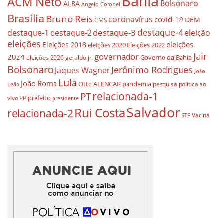
Bahia
ACM Neto
Bolsonaro
ALBA
Angelo Coronel
Brasilia
Bruno Reis
coronavírus
covid-19
DEM
CMS
destaque-4
destaque-3
destaque-1
destaque-2
eleição
eleições
eleições
Eleições 2018
eleições 2020
Eleições 2022
Jair
governador
2024
Governo da Bahia
geraldo jr.
eleições 2026
Bolsonaro
Jerônimo Rodrigues
Jaques Wagner
João
Lula
João Roma
Otto ALENCAR
pandemia
pesquisa
política ao
Leão
relacionada-1
PT
prefeito
vivo
PP
presidente
Salvador
Rui Costa
relacionada-2
Vacina
STF