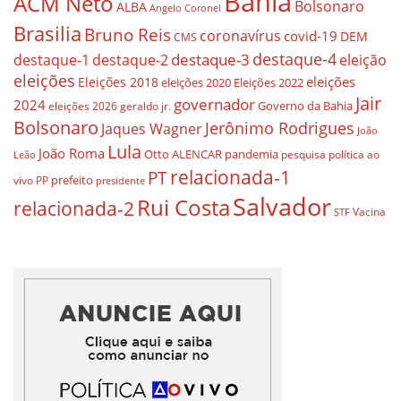
Bahia
ACM Neto
Bolsonaro
ALBA
Angelo Coronel
Brasilia
Bruno Reis
coronavírus
covid-19
DEM
CMS
destaque-4
destaque-3
destaque-1
destaque-2
eleição
eleições
eleições
Eleições 2018
eleições 2020
Eleições 2022
Jair
governador
2024
Governo da Bahia
geraldo jr.
eleições 2026
Bolsonaro
Jerônimo Rodrigues
Jaques Wagner
João
Lula
João Roma
Otto ALENCAR
pandemia
pesquisa
política ao
Leão
relacionada-1
PT
prefeito
vivo
PP
presidente
Salvador
Rui Costa
relacionada-2
Vacina
STF