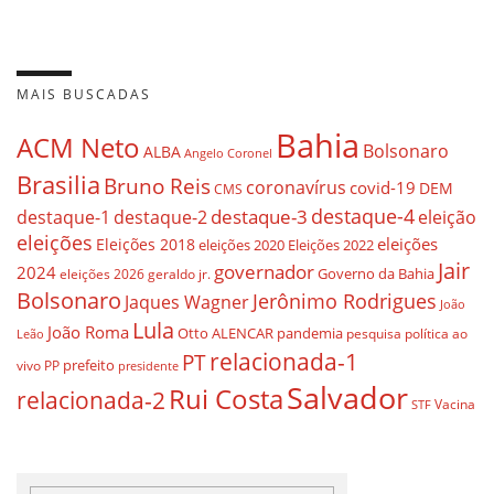
MAIS BUSCADAS
Bahia
ACM Neto
Bolsonaro
ALBA
Angelo Coronel
Brasilia
Bruno Reis
coronavírus
covid-19
DEM
CMS
destaque-4
destaque-3
destaque-1
destaque-2
eleição
eleições
eleições
Eleições 2018
eleições 2020
Eleições 2022
Jair
governador
2024
Governo da Bahia
geraldo jr.
eleições 2026
Bolsonaro
Jerônimo Rodrigues
Jaques Wagner
João
Lula
João Roma
Otto ALENCAR
pandemia
pesquisa
política ao
Leão
relacionada-1
PT
prefeito
vivo
PP
presidente
Salvador
Rui Costa
relacionada-2
Vacina
STF