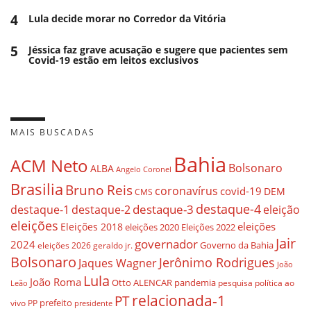
4
Lula decide morar no Corredor da Vitória
5
Jéssica faz grave acusação e sugere que pacientes sem
Covid-19 estão em leitos exclusivos
MAIS BUSCADAS
Bahia
ACM Neto
Bolsonaro
ALBA
Angelo Coronel
Brasilia
Bruno Reis
coronavírus
covid-19
DEM
CMS
destaque-4
destaque-3
destaque-1
destaque-2
eleição
eleições
eleições
Eleições 2018
eleições 2020
Eleições 2022
Jair
governador
2024
Governo da Bahia
geraldo jr.
eleições 2026
Bolsonaro
Jerônimo Rodrigues
Jaques Wagner
João
Lula
João Roma
Otto ALENCAR
pandemia
pesquisa
política ao
Leão
relacionada-1
PT
prefeito
vivo
PP
presidente