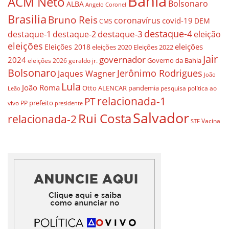
Bahia
ACM Neto
Bolsonaro
ALBA
Angelo Coronel
Brasilia
Bruno Reis
coronavírus
covid-19
DEM
CMS
destaque-4
destaque-3
destaque-1
destaque-2
eleição
eleições
eleições
Eleições 2018
eleições 2020
Eleições 2022
Jair
governador
2024
Governo da Bahia
geraldo jr.
eleições 2026
Bolsonaro
Jerônimo Rodrigues
Jaques Wagner
João
Lula
João Roma
Otto ALENCAR
pandemia
pesquisa
política ao
Leão
relacionada-1
PT
prefeito
vivo
PP
presidente
Salvador
Rui Costa
relacionada-2
Vacina
STF