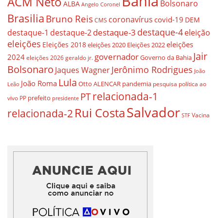
Bahia
ACM Neto
Bolsonaro
ALBA
Angelo Coronel
Brasilia
Bruno Reis
coronavírus
covid-19
DEM
CMS
destaque-4
destaque-3
eleição
destaque-1
destaque-2
eleições
eleições
Eleições 2018
eleições 2020
Eleições 2022
Jair
governador
2024
Governo da Bahia
geraldo jr.
eleições 2026
Bolsonaro
Jerônimo Rodrigues
Jaques Wagner
João
Lula
João Roma
Otto ALENCAR
pandemia
pesquisa
política ao
Leão
relacionada-1
PT
prefeito
vivo
PP
presidente
Salvador
Rui Costa
relacionada-2
Vacina
STF