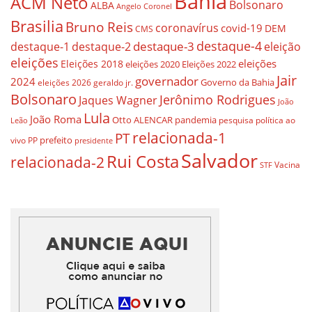
Bahia
ACM Neto
Bolsonaro
ALBA
Angelo Coronel
Brasilia
Bruno Reis
coronavírus
covid-19
DEM
CMS
destaque-4
destaque-3
destaque-1
destaque-2
eleição
eleições
eleições
Eleições 2018
eleições 2020
Eleições 2022
Jair
governador
2024
Governo da Bahia
geraldo jr.
eleições 2026
Bolsonaro
Jerônimo Rodrigues
Jaques Wagner
João
Lula
João Roma
Otto ALENCAR
pandemia
pesquisa
política ao
Leão
relacionada-1
PT
prefeito
vivo
PP
presidente
Salvador
Rui Costa
relacionada-2
Vacina
STF