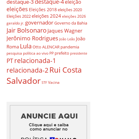
destaque-4
destaque-3
eleição
eleições
Eleições 2018
eleições 2020
eleições 2024
Eleições 2022
eleições 2026
governador
Governo da Bahia
geraldo jr.
Jair Bolsonaro
Jaques Wagner
Jerônimo Rodrigues
João
João Leão
Lula
Roma
Otto ALENCAR
pandemia
prefeito
pesquisa
política ao vivo
PP
presidente
relacionada-1
PT
Rui Costa
relacionada-2
Salvador
Vacina
STF