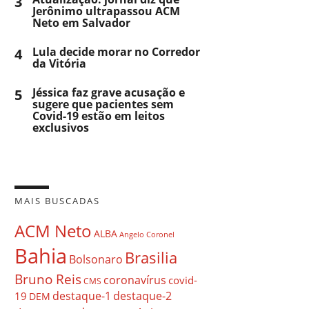
3
Jerônimo ultrapassou ACM
Neto em Salvador
4
Lula decide morar no Corredor
da Vitória
5
Jéssica faz grave acusação e
sugere que pacientes sem
Covid-19 estão em leitos
exclusivos
MAIS BUSCADAS
ACM Neto
ALBA
Angelo Coronel
Bahia
Brasilia
Bolsonaro
Bruno Reis
coronavírus
covid-
CMS
destaque-1
destaque-2
19
DEM