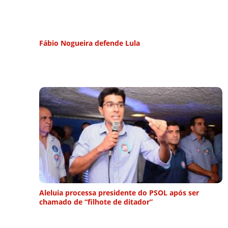
Fábio Nogueira defende Lula
Aleluia processa presidente do PSOL após ser
chamado de “filhote de ditador”