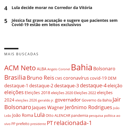
4
Lula decide morar no Corredor da Vitória
5
Jéssica faz grave acusação e sugere que pacientes sem
Covid-19 estão em leitos exclusivos
MAIS BUSCADAS
Bahia
ACM Neto
Bolsonaro
ALBA
Angelo Coronel
Brasilia
Bruno Reis
coronavírus
covid-19
DEM
CMS
destaque-4
destaque-3
eleição
destaque-1
destaque-2
eleições
eleições
Eleições 2018
eleições 2020
Eleições 2022
Jair
governador
2024
Governo da Bahia
geraldo jr.
eleições 2026
Bolsonaro
Jerônimo Rodrigues
Jaques Wagner
João
Lula
João Roma
Otto ALENCAR
pandemia
pesquisa
política ao
Leão
relacionada-1
PT
prefeito
vivo
PP
presidente