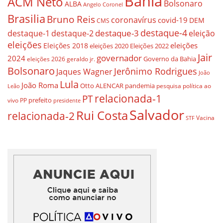
Bahia
ACM Neto
Bolsonaro
ALBA
Angelo Coronel
Brasilia
Bruno Reis
coronavírus
covid-19
DEM
CMS
destaque-4
destaque-3
eleição
destaque-1
destaque-2
eleições
eleições
Eleições 2018
eleições 2020
Eleições 2022
Jair
governador
2024
Governo da Bahia
geraldo jr.
eleições 2026
Bolsonaro
Jerônimo Rodrigues
Jaques Wagner
João
Lula
João Roma
Otto ALENCAR
pandemia
pesquisa
política ao
Leão
relacionada-1
PT
prefeito
vivo
PP
presidente
Salvador
Rui Costa
relacionada-2
Vacina
STF