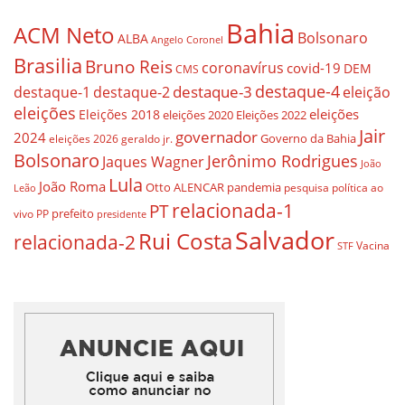
Bahia
ACM Neto
Bolsonaro
ALBA
Angelo Coronel
Brasilia
Bruno Reis
coronavírus
covid-19
DEM
CMS
destaque-4
destaque-3
eleição
destaque-1
destaque-2
eleições
eleições
Eleições 2018
eleições 2020
Eleições 2022
Jair
governador
2024
Governo da Bahia
geraldo jr.
eleições 2026
Bolsonaro
Jerônimo Rodrigues
Jaques Wagner
João
Lula
João Roma
Otto ALENCAR
pandemia
pesquisa
política ao
Leão
relacionada-1
PT
prefeito
vivo
PP
presidente
Salvador
Rui Costa
relacionada-2
Vacina
STF