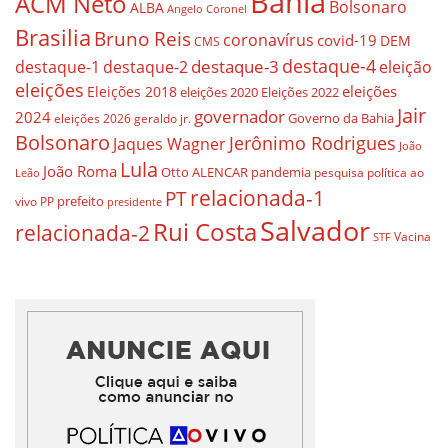
Bahia
ACM Neto
Bolsonaro
ALBA
Angelo Coronel
Brasilia
Bruno Reis
coronavírus
covid-19
DEM
CMS
destaque-4
destaque-3
eleição
destaque-1
destaque-2
eleições
eleições
Eleições 2018
eleições 2020
Eleições 2022
Jair
governador
2024
Governo da Bahia
geraldo jr.
eleições 2026
Bolsonaro
Jerônimo Rodrigues
Jaques Wagner
João
Lula
João Roma
Otto ALENCAR
pandemia
pesquisa
política ao
Leão
relacionada-1
PT
prefeito
vivo
PP
presidente
Salvador
Rui Costa
relacionada-2
Vacina
STF