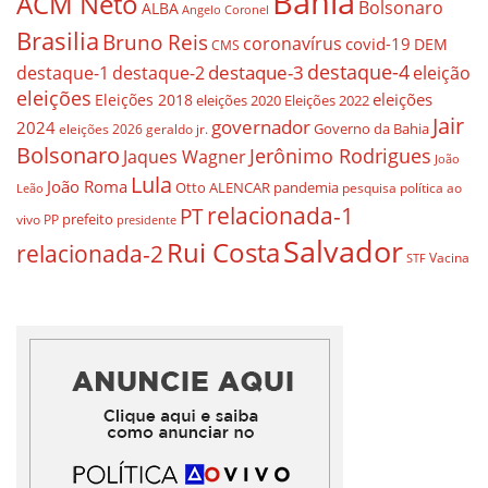
Bahia
ACM Neto
Bolsonaro
ALBA
Angelo Coronel
Brasilia
Bruno Reis
coronavírus
covid-19
DEM
CMS
destaque-4
destaque-3
destaque-1
destaque-2
eleição
eleições
eleições
Eleições 2018
eleições 2020
Eleições 2022
Jair
governador
2024
Governo da Bahia
geraldo jr.
eleições 2026
Bolsonaro
Jerônimo Rodrigues
Jaques Wagner
João
Lula
João Roma
Otto ALENCAR
pandemia
pesquisa
política ao
Leão
relacionada-1
PT
prefeito
vivo
PP
presidente
Salvador
Rui Costa
relacionada-2
Vacina
STF